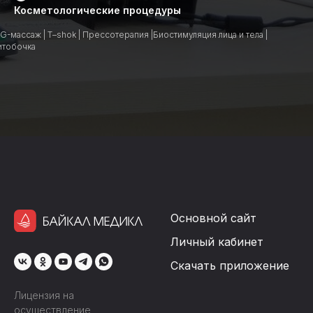
Косметологические процедуры
G-массаж | T–shok | Прессотерапия |Биостимуляция лица и тела |
тобочка
Основной сайт
Личный кабинет
Скачать приложение
Лицензия на
осуществление