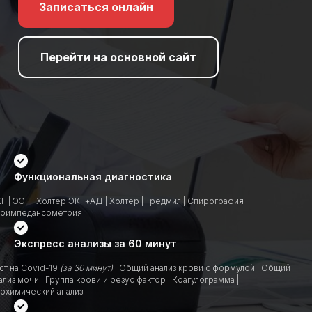
Записаться онлайн
Перейти на основной сайт
Функциональная диагностика
Г | ЭЭГ | Холтер ЭКГ+АД | Холтер | Тредмил | Спирография |
оимпедансометрия
Экспресс анализы за 60 минут
ст на Covid-19
(за 30 минут)
| Общий анализ крови с формулой | Общий
ализ мочи | Группа крови и резус фактор | Коагулограмма |
охимический анализ